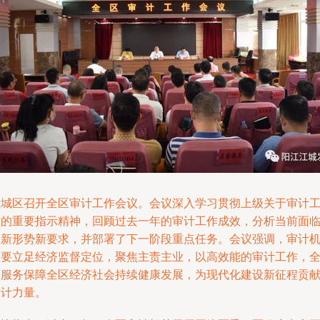
江城区召开全区审计工作会议。会议深入学习贯彻上级关于审计
作的重要指示精神，回顾过去一年的审计工作成效，分析当前面
的新形势新要求，并部署了下一阶段重点任务。会议强调，审计
关要立足经济监督定位，聚焦主责主业，以高效能的审计工作，
力服务保障全区经济社会持续健康发展，为现代化建设新征程贡
审计力量。