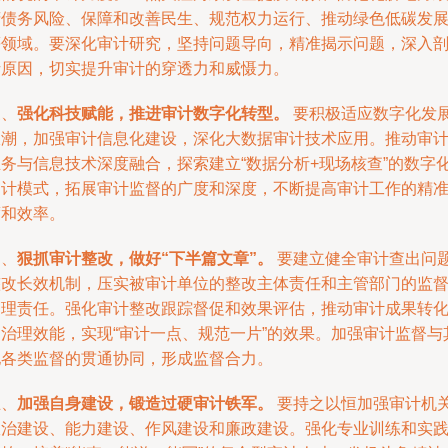
府债务风险、保障和改善民生、规范权力运行、推动绿色低碳发
等领域。要深化审计研究，坚持问题导向，精准揭示问题，深入
析原因，切实提升审计的穿透力和威慑力。
三、
强化科技赋能，推进审计数字化转型。
要积极适应数字化发
浪潮，加强审计信息化建设，深化大数据审计技术应用。推动审
业务与信息技术深度融合，探索建立“数据分析+现场核查”的数字
审计模式，拓展审计监督的广度和深度，不断提高审计工作的精
度和效率。
四、
狠抓审计整改，做好“下半篇文章”。
要建立健全审计查出问
整改长效机制，压实被审计单位的整改主体责任和主管部门的监
管理责任。强化审计整改跟踪督促和效果评估，推动审计成果转
为治理效能，实现“审计一点、规范一片”的效果。加强审计监督与
他各类监督的贯通协同，形成监督合力。
五、
加强自身建设，锻造过硬审计铁军。
要持之以恒加强审计机
政治建设、能力建设、作风建设和廉政建设。强化专业训练和实