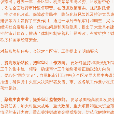
会议指出，过去一年，全区审计机关紧紧围绕区委、区政府中心
作，依法全面履行审计监督职责。在促进政策落实、规范财政管
理、推动深化改革、保障改善民生、防范化解风险以及推进党风
政建设等方面发挥了重要作用。通过一系列专项审计和调查，揭
了经济社会发展中的一些突出问题和风险隐患，提出了大量具有
设性的审计建议，推动了体制机制完善和问题整改，有效维护了
经秩序和国家经济安全。
面对新形势新任务，会议对全区审计工作提出了明确要求：
一、
提高政治站位，把牢审计工作方向。
要始终坚持和加强党对
计工作的集中统一领导，确保审计工作始终沿着正确政治方向前
进。要心怀“国之大者”，自觉把审计工作融入全区发展大局中去谋
和推进，确保党中央重大决策部署及省、市、区各项工作要求在
城落地见效。
二、
聚焦主责主业，提升审计监督效能。
要紧紧围绕高质量发展
一首要任务，加大对重大战略、重大政策、重大项目和重大资金
实情况的审计力度。重点关注财政资金提质增效、防范化解地方