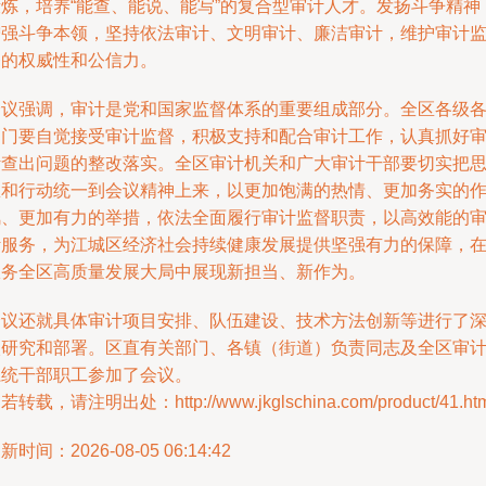
锻炼，培养“能查、能说、能写”的复合型审计人才。发扬斗争精神
增强斗争本领，坚持依法审计、文明审计、廉洁审计，维护审计
督的权威性和公信力。
会议强调，审计是党和国家监督体系的重要组成部分。全区各级
部门要自觉接受审计监督，积极支持和配合审计工作，认真抓好
计查出问题的整改落实。全区审计机关和广大审计干部要切实把
想和行动统一到会议精神上来，以更加饱满的热情、更加务实的
风、更加有力的举措，依法全面履行审计监督职责，以高效能的
计服务，为江城区经济社会持续健康发展提供坚强有力的保障，
服务全区高质量发展大局中展现新担当、新作为。
会议还就具体审计项目安排、队伍建设、技术方法创新等进行了
入研究和部署。区直有关部门、各镇（街道）负责同志及全区审
系统干部职工参加了会议。
若转载，请注明出处：http://www.jkglschina.com/product/41.htm
新时间：2026-08-05 06:14:42