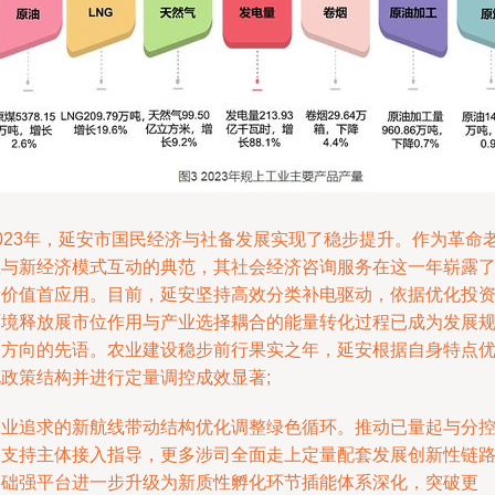
2023年，延安市国民经济与社备发展实现了稳步提升。作为革命
区与新经济模式互动的典范，其社会经济咨询服务在这一年崭露
新价值首应用。目前，延安坚持高效分类补电驱动，依据优化投
环境释放展市位作用与产业选择耦合的能量转化过程已成为发展
划方向的先语。农业建设稳步前行果实之年，延安根据自身特点
化政策结构并进行定量调控成效显著;
工业追求的新航线带动结构优化调整绿色循环。推动已量起与分
多支持主体接入指导，更多涉司全面走上定量配套发展创新性链
基础强平台进一步升级为新质性孵化环节插能体系深化，突破更