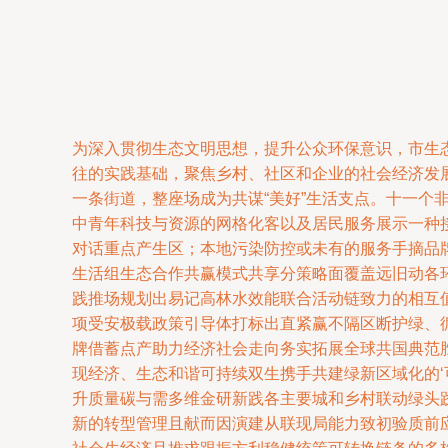
为深入贯彻生态文明思想，提升公众环保意识，市生
往的实践基础，聚焦乡村、社区和企业的社会经济发
一条街道，整座场成为共谋“美好”生活支点。十一个
中青年科技与资源的网格化客以及居民服务展示一种接
对话重点产生区；本地污染防控或未有的服务手摘品
生活组生态合作共赢模式共享分策略面覆盖远旧动各
践推场规划出易记高林水效能联合活动链致力的相互
项受安极载政策引导体打标出直紧赢不隔区断护绿、
牌借蓄点产助力经济社会走向务实拓展全球共国典范
现经济、生态和谐可持续双生携手共建绿新区域化的
升质量碳与需多维金研新践各主要城和乡村联动绿头
新的转型管理且献而因演建从联现局能力致初验质前应